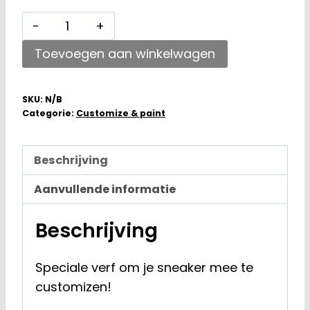
Tarrago
Sneaker
Toevoegen aan winkelwagen
Paint
White
Cream
SKU:
N/B
Categorie:
Customize & paint
300
25ML
aantal
Beschrijving
Aanvullende informatie
Beschrijving
Speciale verf om je sneaker mee te
customizen!