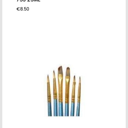
€
8.50