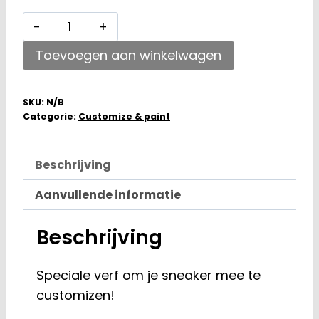
Tarrago
Sneaker
Toevoegen aan winkelwagen
Paint
Pastel
Violet
SKU:
N/B
Categorie:
Customize & paint
752
25ML
aantal
Beschrijving
Aanvullende informatie
Beschrijving
Speciale verf om je sneaker mee te
customizen!